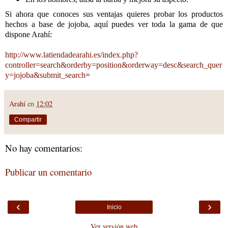
Si ahora que conoces sus ventajas quieres probar los productos
hechos a base de jojoba, aquí puedes ver toda la gama de que
dispone Arahí:
http://www.latiendadearahi.es/index.php?
controller=search&orderby=position&orderway=desc&search_quer
y=jojoba&submit_search
=
Arahí
en
12:02
Compartir
No hay comentarios:
Publicar un comentario
‹
›
Inicio
Ver versión web